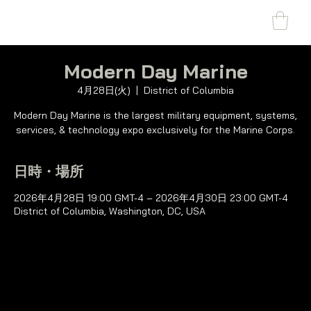
SHARK MARINE
T
echno
lo
gies Inc.
Modern Day Marine
4月28日(火)
  |  
District of Columbia
Modern Day Marine is the largest military equipment, systems,
services, & technology expo exclusively for the Marine Corps.
日時・場所
2026年4月28日 19:00 GMT-4 – 2026年4月30日 23:00 GMT-4
District of Columbia, Washington, DC, USA