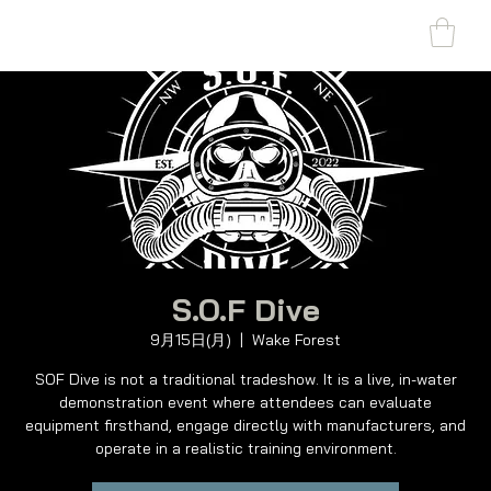
SHARK MARINE
T
echno
lo
gies Inc.
S.O.F Dive
9月15日(月)
  |  
Wake Forest
SOF Dive is not a traditional tradeshow. It is a live, in-water
demonstration event where attendees can evaluate
equipment firsthand, engage directly with manufacturers, and
operate in a realistic training environment.