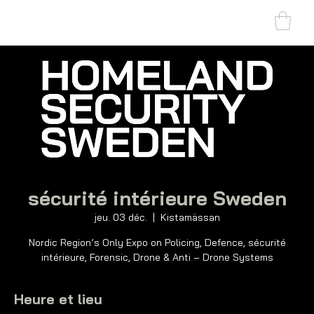
SHARK MARINE
T
echno
lo
gies Inc.
sécurité intérieure Sweden
jeu. 03 déc.
  |  
Kistamässan
Nordic Region’s Only Expo on Policing, Defence, sécurité
intérieure, Forensic, Drone & Anti – Drone Systems
Heure et lieu