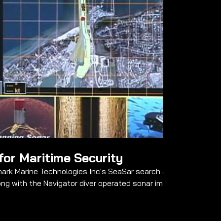
Video abspielen
07:05
for Maritime Security
Shark Marine Technologies Inc's SeaSar search and
ng with the Navigator diver operated sonar imaging and
and STEALTH 2 Remotely Operated Vehicle