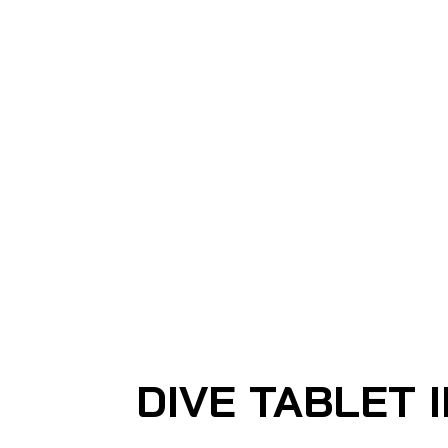
Ho
SHARK MARINE
T
echno
lo
gies Inc.
DIVE TABLET I