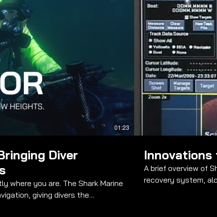
bspielen
01:23
Bringing Diver
Innovations 
s
A brief overview of 
recovery system, alo
u are. The Shark Marine
navigation system, 
igation, giving divers the
lity is limited and precision