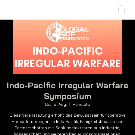
SHARK MARINE
T
echno
lo
gies Inc.
Indo-Pacific Irregular Warfare
Symposium
Di., 18. Aug.
  |  
Honolulu
Diese Veranstaltung erhöht das Bewusstsein für operative
Herausforderungen im Indo-Pazifik, Fähigkeitsbedarfe und
Partnerschaften mit Schlüsselakteuren aus Industrie,
Wissenschaft und weiteren Regierungsorganisationen.