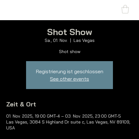
SHARK MARINE
T
echno
lo
gies Inc.
Shot Show
Sa., 01. Nov.
  |  
Las Vegas
Shot show
Registrierung ist geschlossen
See other events
Zeit & Ort
01. Nov. 2025, 19:00 GMT-4 – 03. Nov. 2025, 23:00 GMT-5
Las Vegas, 3084 S Highland Dr suite c, Las Vegas, NV 89109,
USA