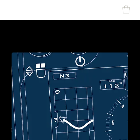
SHARK MARINE
T
echno
lo
gies Inc.