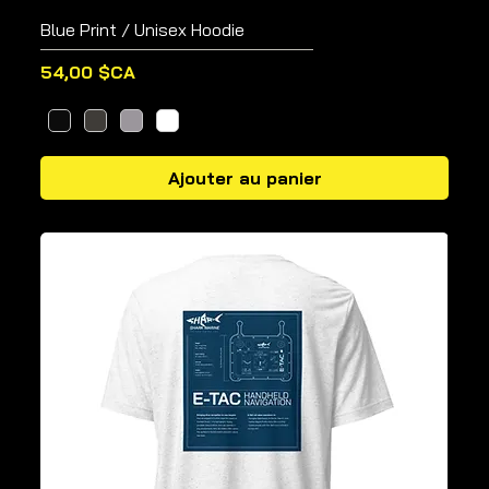
Blue Print / Unisex Hoodie
Prix
54,00 $CA
Ajouter au panier