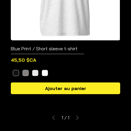
Blue Print / Short sleeve t-shirt
Prix
45,50 $CA
Ajouter au panier
1
/
1