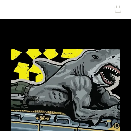
SHARK MARINE
T
echno
lo
gies Inc.