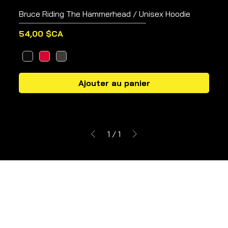
Bruce Riding The Hammerhead / Unisex Hoodie
Prix
54,00 $CA
Ajouter au panier
1
/
1