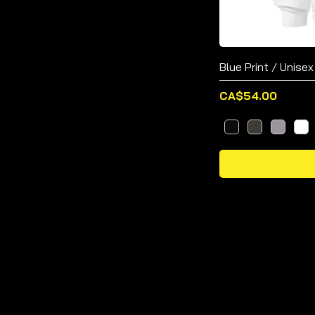
5XL
L
M
Blue Print / Unise
S
XL
価格
CA$54.00
XS