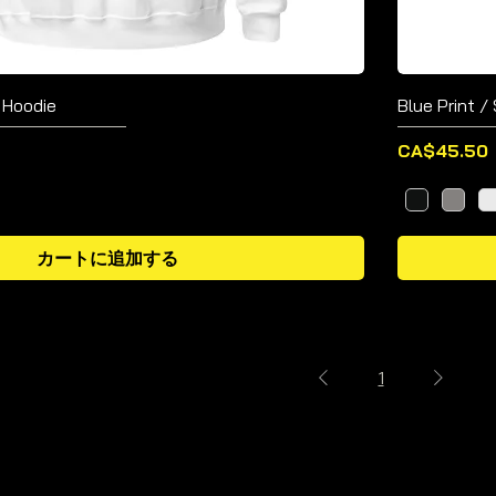
x Hoodie
Blue Print /
価格
CA$45.50
カートに追加する
1