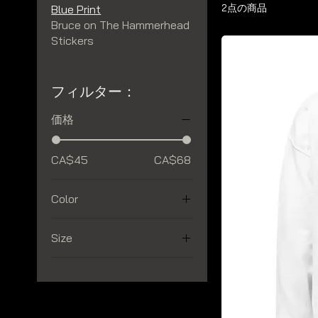
2点の商品
Blue Print
Bruce on The Hammerhead
Stickers
フィルター：
価格
CA$45
CA$68
Color
Size
2XL
3XL
4XL