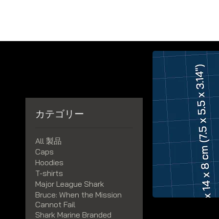
Ho
SHARK MARINE
T
echno
lo
gies Inc.
カテゴリー
All 製品
Caps
Hoodies
T-shirts
Major League Shark
Bruce: When the Mission
Cannot Fail
Shark Marine Branded