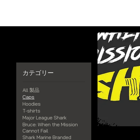
Ho
SHARK MARINE
T
echno
lo
gies Inc.
カテゴリー
All 製品
Caps
Hoodies
T-shirts
Major League Shark
Bruce: When the Mission
Cannot Fail
Shark Marine Branded