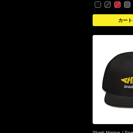
カート
Shark Marine / Sn