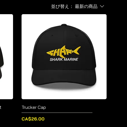
並び替え：
最新の商品
t
Trucker Cap
価格
CA$26.00