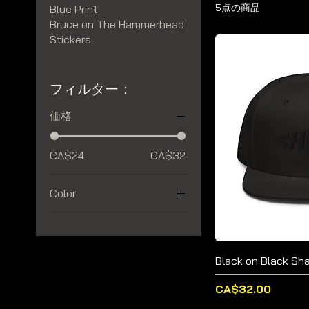
5点の商品
Blue Print
Bruce on The Hammerhead
Stickers
フィルター：
価格
CA$24
CA$32
Color
Black on Black Sh
価格
CA$32.00