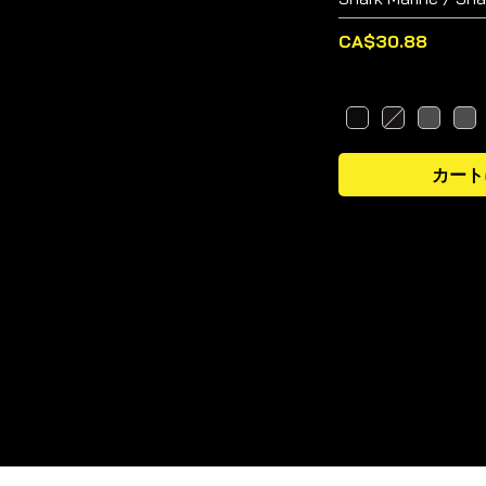
価格
CA$30.88
カート