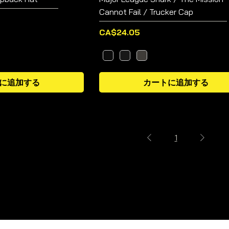
Cannot Fail / Trucker Cap
価格
CA$24.05
に追加する
カートに追加する
1