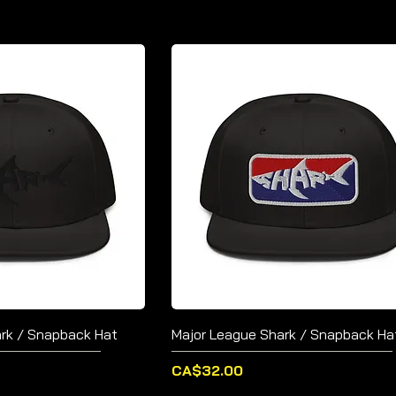
ark / Snapback Hat
Major League Shark / Snapback Ha
価格
CA$32.00