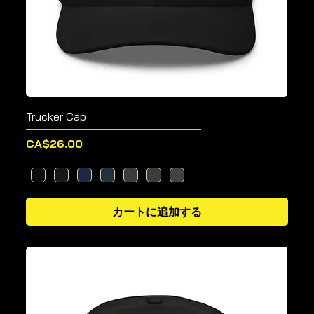
Trucker Cap
価格
CA$26.00
カートに追加する